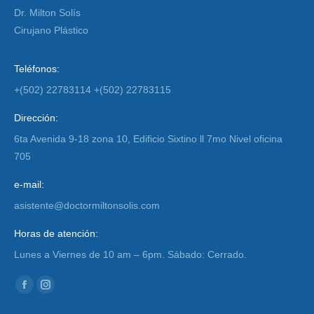
Dr. Milton Solís
Cirujano Plástico
Teléfonos:
+(502) 22783114 +(502) 22783115
Dirección:
6ta Avenida 9-18 zona 10, Edificio Sixtino ll 7mo Nivel oficina
705
e-mail:
asistente@doctormiltonsolis.com
Horas de atención:
Lunes a Viernes de 10 am – 6pm. Sábado: Cerrado.
Encuéntranos en:
Facebook
Instagram
page
page