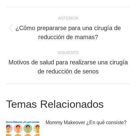
Facebook
Twitter
WhatsApp
Navegación
ANTERIOR
entre
¿Cómo prepararse para una cirugía de
Publicación
publicaciones
reducción de mamas?
anterior:
SIGUIENTE
Motivos de salud para realizarse una cirugía
Publicación
de reducción de senos
siguiente:
Temas Relacionados
Mommy Makeover ¿En qué consiste?