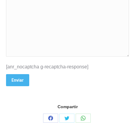
[anr_nocaptcha g-recaptcha-response]
Compartir
Share
Share
Share
on
on
on