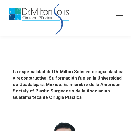
L
a
e
s
p
e
c
i
a
l
i
d
a
d
d
e
l
D
r
.
M
i
l
t
o
n
S
o
l
í
s
e
n
c
i
r
u
g
í
a
p
l
á
s
t
i
c
a
y
r
e
c
o
n
s
t
r
u
c
t
i
v
a
.
S
u
f
o
r
m
a
c
i
ó
n
f
u
e
e
n
l
a
U
n
i
v
e
r
s
i
d
a
d
d
e
G
u
a
d
a
l
a
j
a
r
a
,
M
é
x
i
c
o
.
E
s
m
i
e
m
b
r
o
d
e
l
a
A
m
e
r
i
c
a
n
S
o
c
i
e
t
y
o
f
P
l
a
s
t
i
c
S
u
r
g
e
o
n
s
y
d
e
l
a
A
s
o
c
i
a
c
i
ó
n
G
u
a
t
e
m
a
l
t
e
c
a
d
e
C
i
r
u
g
í
a
P
l
á
s
t
i
c
a
.