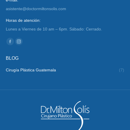
e-mail:
asistente@doctormiltonsolis.com
Horas de atención:
Lunes a Viernes de 10 am – 6pm. Sábado: Cerrado.
Encuéntranos en:
Facebook
Instagram
page
page
BLOG
opens
opens
in
in
Cirugía Plástica Guatemala
(7)
new
new
window
window