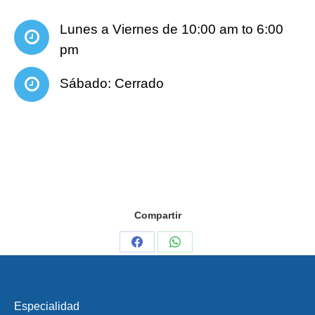
Lunes a Viernes de 10:00 am to 6:00
pm
Sábado: Cerrado
Compartir
Share
Share
on
on
Facebook
WhatsApp
Especialidad