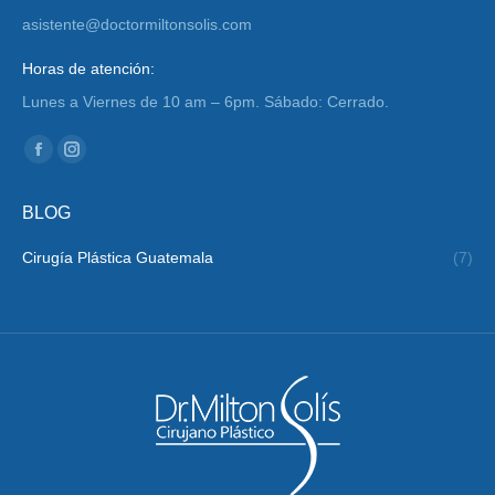
asistente@doctormiltonsolis.com
Horas de atención:
Lunes a Viernes de 10 am – 6pm. Sábado: Cerrado.
Encuéntranos en:
Facebook
Instagram
page
page
BLOG
opens
opens
in
in
Cirugía Plástica Guatemala
(7)
new
new
window
window